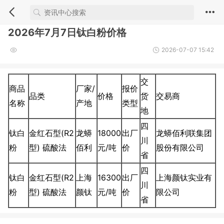
2026年7月7日钛白粉价格
2026-07-07 15:42
交
商品
厂家/
报价
品类
价格
货
交易商
名称
产地
类型
地
四
钛白
金红石型(R2
龙蟒
18000
出厂
龙蟒佰利联集团
川
粉
型) 硫酸法
佰利
元/吨
价
股份有限公司
省
四
钛白
金红石型(R2
上海
16300
出厂
上海颜钛实业有
川
粉
型) 硫酸法
颜钛
元/吨
价
限公司
省