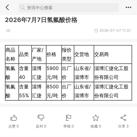
2026年7月7日氢氟酸价格
2026-07-07 11:31
商品
厂家/
报价
品类
价格
交货地
交易商
名称
产地
类型
氢氟
含量
淄博
5900
出厂
山东省/
淄博汇捷化工股
酸
40
汇捷
元/吨
价
淄博市
份有限公司
氢氟
含量
淄博
8500
出厂
山东省/
淄博汇捷化工股
酸
55%
汇捷
元/吨
价
淄博市
份有限公司
点赞
0
反对
0
举报 0
收藏 0
分享
3