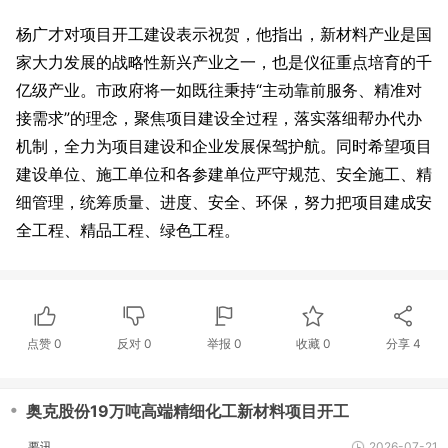
杨广才对项目开工建设表示祝贺，他指出，新材料产业是国
家大力发展的战略性新兴产业之一，也是仪征重点培育的千
亿级产业。市政府将一如既往秉持“主动靠前服务、精准对
接需求”的理念，聚焦项目建设全过程，落实落细帮办代办
机制，全力为项目建设和企业发展保驾护航。同时希望项目
建设单位、施工单位和各参建单位严守规范、安全施工、精
细管理，统筹质量、进度、安全、环保，努力把项目建成安
全工程、精品工程、绿色工程。
点赞
0
反对
0
举报 0
收藏 0
分享
4
・
奥克股份19万吨高端精细化工新材料项目开工
要讯
2026-07-21