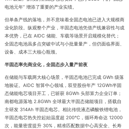
电池元年” 增添了重要的产业实绩。
但单条产线的落地，并不意味着全固态电池已进入大规模商
业化阶段。纵观整个产业，半固态电池凭借产线兼容性与成
本优势，已在 AIDC 储能、车载等场景开启规模化替代；
全固态电池虽多点突破中试与小批量量产，但仍面临界面、
设备、成本三大核心瓶颈。
半固态率先商业化，全固态步入量产前夜
在储能与车载两大核心场景，半固态电池已完成 GWh 级落
地验证。AIDC 智算中心领域，双登股份年产 12GWh半固
态储能电芯项目开工，已斩获 8GWh 头部算力企业订单；
南都电源落地 2.8GWh 全球最大半固态储能项目，搭载自
主研发 314Ah 半固态电芯。相比传统液态磷酸铁锂电池，
半固态电芯热失控起始温度超 200℃，循环寿命达 12000
次，能量密度提升 30%，精准匹配数据中心高安全、长寿