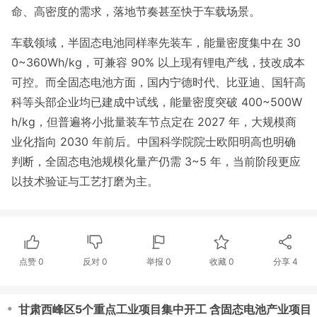
命、高密度的需求，落地节奏甚至快于车载场景。
车载领域，半固态电池同样率先装车，能量密度集中在 30
0~360Wh/kg，可兼容 90% 以上现有锂电产线，技改成本
可控。而全固态电池方面，国内宁德时代、比亚迪、国轩高
科等头部企业均已建成中试线，能量密度突破 400~500W
h/kg，但普遍将小批量装车节点定在 2027 年，大规模商
业化指向 2030 年前后。中国科学院院士欧阳明高也明确
判断，全固态电池规模化量产仍需 3~5 年，当前阶段更应
以技术验证与工艺打磨为主。
点赞
0
反对
0
举报 0
收藏 0
分享
4
・
甘肃西峰区5个重点工业项目集中开工 含固态电池产业项目