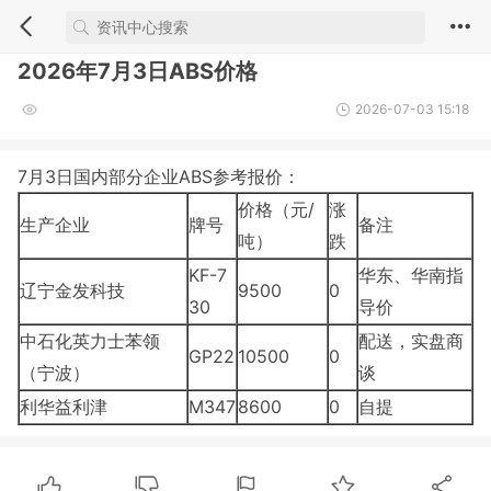
2026年7月3日ABS价格
2026-07-03 15:18
7月3日国内部分企业ABS参考报价：
价格（元/
涨
生产企业
牌号
备注
吨）
跌
KF-7
华东、华南指
辽宁金发科技
9500
0
30
导价
中石化英力士苯领
配送，实盘商
GP22
10500
0
（宁波）
谈
利华益利津
M347
8600
0
自提