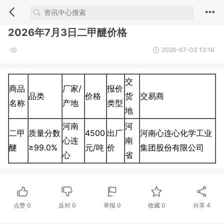
2026年7月3日二甲醚价格
2026-07-03 13:16
交
商品
厂家/
报价
品类
价格
货
交易商
名称
产地
类型
地
河南
河
二甲
质量分数
4500
出厂
河南心连心化学工业
心连
南
醚
≥99.0%
元/吨
价
集团股份有限公司
心
省
点赞
0
反对
0
举报 0
收藏 0
分享
4