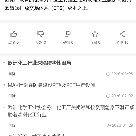
欧盟碳排放交易体系（ETS）成本之上。
点赞
0
反对
0
举报 0
收藏 0
分享
10
・
欧洲化工行业深陷结构性困局
国际
2026-06-08
・
MAK计划在阿曼建设PTA及PET生产设施
国际
2026-02-02
・
欧洲化学工业协会称：化工厂关闭潮和投资额急剧下滑正威
胁着欧洲化工行业
国际
2026-01-29