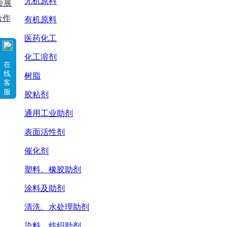
无机原料
会展
合作
有机原料
医药化工
化工溶剂
在
线
树脂
客
服
胶粘剂
通用工业助剂
表面活性剂
催化剂
塑料、橡胶助剂
涂料及助剂
清洗、水处理助剂
染料、纺织助剂