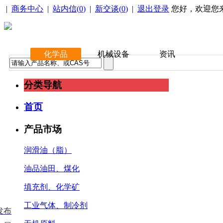
|
商务中心
|
站内信(
0
)
|
新交谈(
0
)
|
退出登录
您好，欢迎您
化学品
机械设备
资讯
分类导航
首页
产品市场
润滑油（脂）
油品油田、煤化
填充剂、化学矿
工业气体、制冷剂
发布