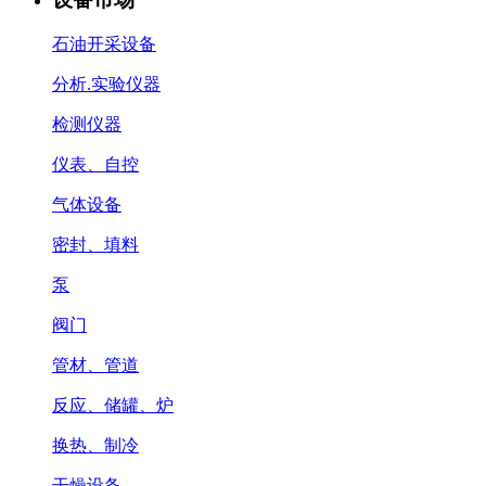
石油开采设备
分析.实验仪器
检测仪器
仪表、自控
气体设备
密封、填料
泵
阀门
管材、管道
反应、储罐、炉
换热、制冷
干燥设备