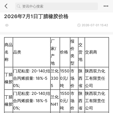
2026年7月1日丁腈橡胶价格
2026-07-01 15:42
厂
报
商品
交
家/
价
名
品类
价格
货
交易商
产
类
称
地
地
型
门尼粘度: 20-140;结
兰化
1550
市
陕
陕西双力化
丁腈
合丙烯腈量: 18%-5
330
0元/
场
西
工有限责任
橡胶
0%;
5
吨
价
省
公司
门尼粘度: 20-140;结
1550
市
陕
陕西双力化
丁腈
兰化
合丙烯腈量: 18%-5
0元/
场
西
工有限责任
橡胶
N41
0%;
吨
价
省
公司