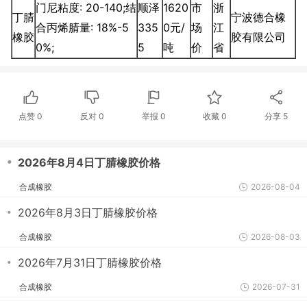
门尼粘度: 20-140;结
顺泽
1620
市
浙
丁腈
宁波德合橡
合丙烯腈量: 18%-5
335
0元/
场
江
橡胶
胶有限公司
0%;
5
吨
价
省
点赞
0
反对
0
举报 0
收藏 0
分享
5
・
2026年8月4日丁腈橡胶价格
合成橡胶
2026-08-04
・
2026年8月3日丁腈橡胶价格
合成橡胶
2026-08-03
・
2026年7月31日丁腈橡胶价格
合成橡胶
2026-07-31