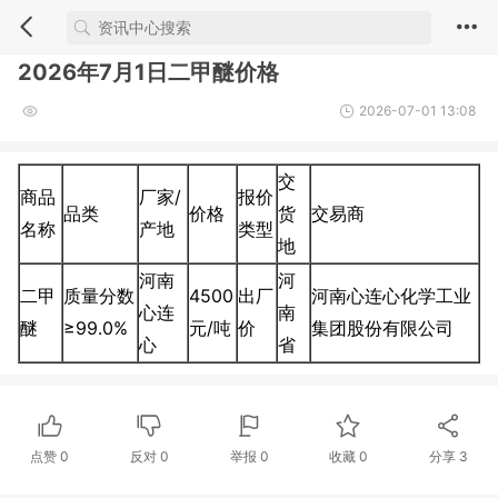
2026年7月1日二甲醚价格
2026-07-01 13:08
交
商品
厂家/
报价
品类
价格
货
交易商
名称
产地
类型
地
河南
河
二甲
质量分数
4500
出厂
河南心连心化学工业
心连
南
醚
≥99.0%
元/吨
价
集团股份有限公司
心
省
点赞
0
反对
0
举报 0
收藏 0
分享
3