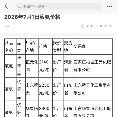
2026年7月1日液氨价格
2026-07-01 11:12
商品
品
厂家/
报价
交货
价格
交易商
名称
类
产地
类型
地
优
正元化
2140
出厂
河北
石家庄柏坡正元化肥
液氨
等
肥
元/吨
价
省
有限公司
品
优
山东舜
2250
出厂
山东
山东舜天化工集团有
液氨
等
天
元/吨
价
省
限公司
品
优
华鲁恒
2400
出厂
山东
山东华鲁恒升化工股
液氨
等
升
元/吨
价
省
份有限公司