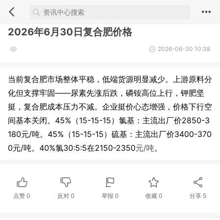
2026年6月30日复合肥价格
2026-06-30 10:38
当前复合肥市场整体平稳，低端货源明显减少。上游原料分
化但支撑牢固——尿素先涨后跌，磷铵高位上行，钾肥坚
挺，复合肥成本压力不减。企业挺价心态增强，价格下行空
间基本关闭。45%（15-15-15）氯基：主流出厂价2850-3
180元/吨。45%（15-15-15）硫基：主流出厂价3400-370
0元/吨。40%氯30:5:5在2150-2350
元/吨
。
点赞
0
反对
0
举报 0
收藏 0
分享
5