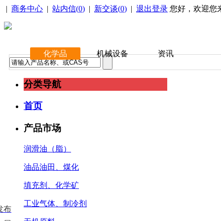
|
商务中心
|
站内信(
0
)
|
新交谈(
0
)
|
退出登录
您好，欢迎您
化学品
机械设备
资讯
分类导航
首页
产品市场
润滑油（脂）
油品油田、煤化
填充剂、化学矿
工业气体、制冷剂
发布