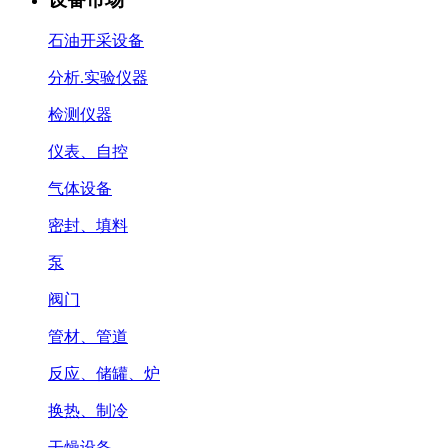
石油开采设备
分析.实验仪器
检测仪器
仪表、自控
气体设备
密封、填料
泵
阀门
管材、管道
反应、储罐、炉
换热、制冷
干燥设备