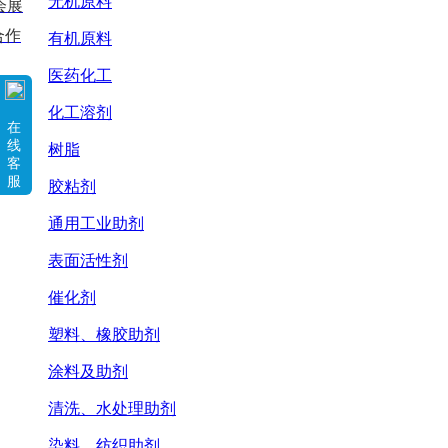
无机原料
会展
合作
有机原料
医药化工
化工溶剂
在
线
树脂
客
服
胶粘剂
通用工业助剂
表面活性剂
催化剂
塑料、橡胶助剂
涂料及助剂
清洗、水处理助剂
染料、纺织助剂