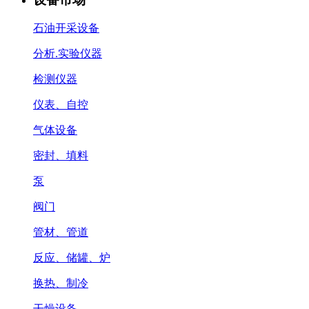
石油开采设备
分析.实验仪器
检测仪器
仪表、自控
气体设备
密封、填料
泵
阀门
管材、管道
反应、储罐、炉
换热、制冷
干燥设备