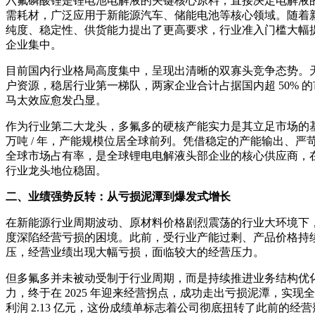
六氟磷酸锂是锂电池电解液的关键核心原料，直接决定电解液
需耗材，广泛应用于新能源汽车、储能电池等核心领域。随着
纯度、稳定性、供货能力提出了更高要求，行业准入门槛大幅
企业集中。
目前国内行业格局高度集中，呈现出清晰的双寡头竞争态势。
户资源，稳居行业第一梯队，两家企业合计占据国内超 50% 的市
马太效应愈发凸显。
作为行业第二大龙头，多氟多的硬核产能实力是其立足市场的基
万吨 / 年，产能规模位居全球前列。凭借稳定的产能输出、严
全球市场占有率，是全球锂电电解液头部企业的核心供应商，
行业龙头地位稳固。
二、业绩强势反转：从亏损泥潭到爆发式增长
在新能源行业周期波动、原材料价格剧烈震荡的行业大环境下
度深陷经营亏损的困境。此前，受行业产能过剩、产品价格持
压，经营业绩出现大幅亏损，面临较大的经营压力。
但多氟多并未被动受制于行业周期，而是持续推进业务结构优
力，终于在 2025 年迎来经营拐点，成功走出亏损泥潭，实现全面扭
利润 2.13 亿元，这份成绩单标志着公司彻底扭转了此前的