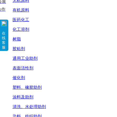
无机原料
会展
合作
有机原料
医药化工
化工溶剂
在
线
树脂
客
服
胶粘剂
通用工业助剂
表面活性剂
催化剂
塑料、橡胶助剂
涂料及助剂
清洗、水处理助剂
染料、纺织助剂