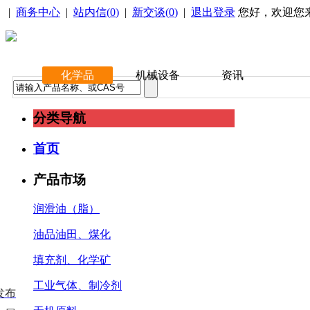
|
商务中心
|
站内信(
0
)
|
新交谈(
0
)
|
退出登录
您好，欢迎您
化学品
机械设备
资讯
分类导航
首页
产品市场
润滑油（脂）
油品油田、煤化
填充剂、化学矿
工业气体、制冷剂
发布