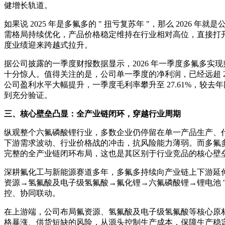
健增长轨道。
如果说 2025 年是多氟多的 " 扭亏复苏年 "，那么 2026 年就
需格局持续优化，产品价格稳定维持在行业相对高位，直接打
度业绩迎来跨越式拉升。
据公司披露的一季度财报数据显示，2026 年一季度多氟多实现归母净
十分惊人。值得关注的是，公司单一季度的净利润，已经远超 2
公司盈利水平大幅提升，一季度毛利率攀升至 27.61%，较去年
到充分验证。
三、核心壁垒凸显：全产业链闭环，穿越行业周期
纵观整个六氟磷酸锂行业，多数企业仍停留在单一产品生产、
下游需求波动、行业价格战的冲击，抗风险能力薄弱。而多氟
完整的全产业链闭环布局，这也是其区别于行业竞品的核心壁
深耕氟化工与新能源赛道多年，多氟多持续向产业链上下游延伸
资源→氢氟酸及电子级氢氟酸→氟化锂→六氟磷酸锂→锂电池 
控、协同联动。
在上游端，公司布局氟资源、氢氟酸及电子级氢氟酸等核心原
格暴涨、供货短缺的风险，从源头控制生产成本，保障生产稳