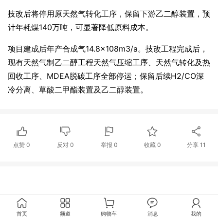
技改后将停用原天然气转化工序，保留下游乙二醇装置，预
计年耗煤140万吨，可显著降低原料成本。
项目建成后年产合成气14.8×108m3/a。技改工程完成后，
现有天然气制乙二醇工程天然气压缩工序、天然气转化及热
回收工序、MDEA脱碳工序全部停运；保留后续H2/CO深
冷分离、草酸二甲酯装置及乙二醇装置。
点赞
0
反对
0
举报 0
收藏 0
分享
11
首页
频道
购物车
消息
我的