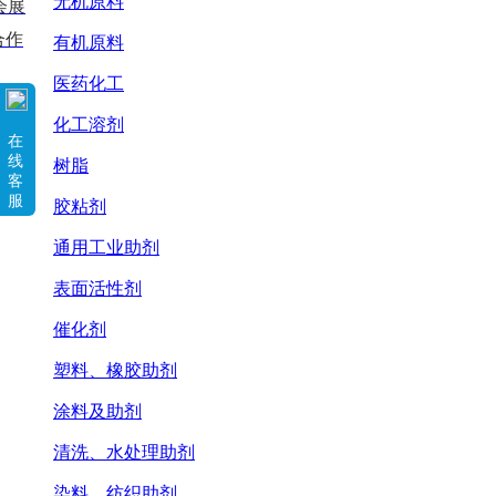
无机原料
会展
合作
有机原料
医药化工
化工溶剂
在
线
树脂
客
服
胶粘剂
通用工业助剂
表面活性剂
催化剂
塑料、橡胶助剂
涂料及助剂
清洗、水处理助剂
染料、纺织助剂