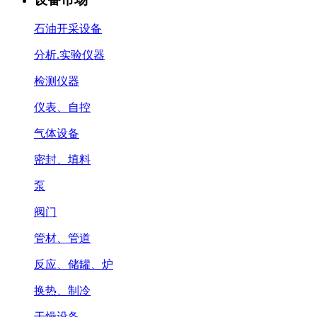
石油开采设备
分析.实验仪器
检测仪器
仪表、自控
气体设备
密封、填料
泵
阀门
管材、管道
反应、储罐、炉
换热、制冷
干燥设备