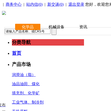
|
商务中心
|
站内信(
0
)
|
新交谈(
0
)
|
退出登录
您好，欢迎您
化学品
机械设备
资讯
分类导航
首页
产品市场
润滑油（脂）
油品油田、煤化
填充剂、化学矿
工业气体、制冷剂
发布