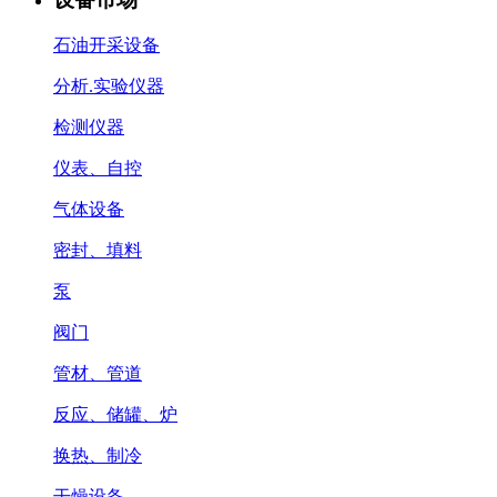
石油开采设备
分析.实验仪器
检测仪器
仪表、自控
气体设备
密封、填料
泵
阀门
管材、管道
反应、储罐、炉
换热、制冷
干燥设备