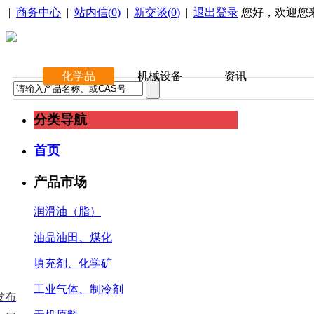
|
商务中心
|
站内信(
0
)
|
新交谈(
0
)
|
退出登录
您好，欢迎您
化学品
机械设备
资讯
分类导航
首页
产品市场
润滑油（脂）
油品油田、煤化
填充剂、化学矿
工业气体、制冷剂
发布