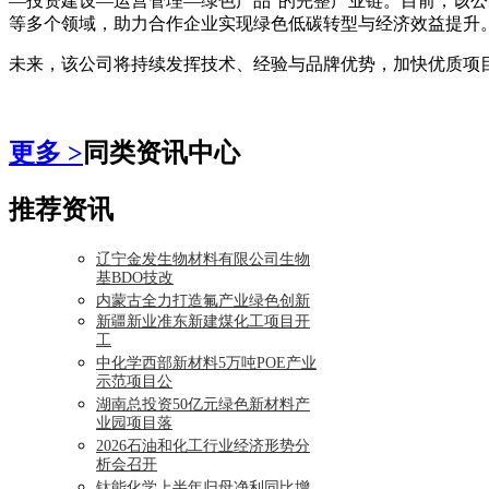
—投资建设—运营管理—绿色产品”的完整产业链。目前，该
等多个领域，助力合作企业实现绿色低碳转型与经济效益提升
未来，该公司将持续发挥技术、经验与品牌优势，加快优质项
更多 >
同类资讯中心
推荐资讯
辽宁金发生物材料有限公司生物
基BDO技改
内蒙古全力打造氟产业绿色创新
新疆新业准东新建煤化工项目开
工
中化学西部新材料5万吨POE产业
示范项目公
湖南总投资50亿元绿色新材料产
业园项目落
2026石油和化工行业经济形势分
析会召开
钛能化学上半年归母净利同比增