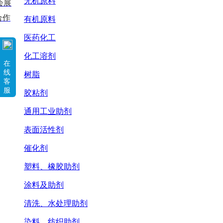
无机原料
会展
合作
有机原料
医药化工
化工溶剂
在
线
树脂
客
服
胶粘剂
通用工业助剂
表面活性剂
催化剂
塑料、橡胶助剂
涂料及助剂
清洗、水处理助剂
染料、纺织助剂