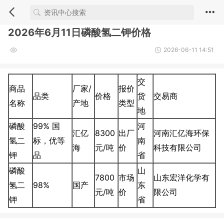
2026年6月11日磷酸氢二钾价格
2026-06-11 14:51
交
商品
厂家/
报价
品类
价格
货
交易商
名称
产地
类型
地
磷酸
99% 国
河
汇亿
8300
出厂
河南汇亿海环保
氢二
标，优等
南
海
元/吨
价
科技有限公司
钾
品
省
磷酸
山
7800
市场
山东宏洋化学有
氢二
98%
国产
东
元/吨
价
限公司
钾
省