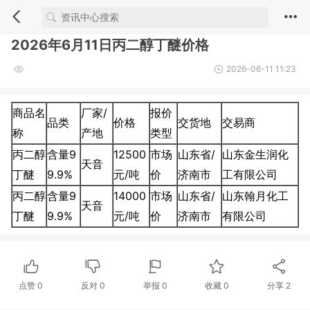
2026年6月11日丙二醇丁醚价格
2026-06-11 11:23
商品名
厂家/
报价
品类
价格
交货地
交易商
称
产地
类型
丙二醇
含量9
12500
市场
山东省/
山东金生润化
天音
丁醚
9.9%
元/吨
价
济南市
工有限公司
丙二醇
含量9
14000
市场
山东省/
山东翰月化工
天音
丁醚
9.9%
元/吨
价
济南市
有限公司
点赞
0
反对
0
举报 0
收藏 0
分享
2