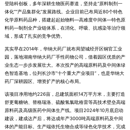
登陆科创板，多年深耕生物医药赛道，坚持走“原料制剂一
体化”“产品集群化”发展路线。企业目前已布局近80个特色
化学原料药品种，搭建起起始物料—高难度中间体—特色原
料药—制剂全产业链体系，在消化、呼吸、抗感染等治疗领
域，形成了扎实的竞争优势。
其实早在2014年，华纳大药厂就布局望城经开区铜官工业
园，落地湖南华纳大药厂手性药物公司，借着园区优质的产
业生态一步步发展壮大。本次投产的高端原料药及中间体绿
色智造基地，位列长沙市“十个重大产业项目”，也是华纳大
药厂深耕园区、增资扩产的核心布局。
该项目净用地约226亩，总建筑面积14万平方米，主要打造
舒更葡糖钠、替格瑞洛、硫酸氢氯吡格雷等高技术壁垒高端
原料药及高级医药中间体生产线。项目2024年10月底启动
建设，建成达产后，将达成年产3000吨高端原料药及中间
体的产能目标。生产端依托生物合成等绿色化学技术，完成