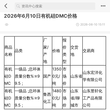
2026年6月10日有机硅DMC价格
2026-06-10 15:11
厂
报
商品
家/
价
交货
品类
价格
交易商
名称
产
类
地
地
型
有机
一级品 ;总环体
1350
市
山东宏洋化
硅D
质量分数%:≥9
国产
0元/
场
山东省
学有限公司
MC
9.5 ;
吨
价
有机
一级品 ;总环体
1480
市
山东
山东昱轩化
鲁西
硅D
质量分数%:≥9
0元/
场
省/聊
工产品有限
化工
MC
9.5 ;
吨
价
城市
公司