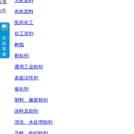
无机原料
会展
合作
有机原料
医药化工
化工溶剂
在
线
树脂
客
服
胶粘剂
通用工业助剂
表面活性剂
催化剂
塑料、橡胶助剂
涂料及助剂
清洗、水处理助剂
染料、纺织助剂