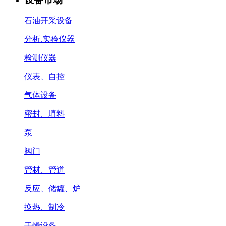
石油开采设备
分析.实验仪器
检测仪器
仪表、自控
气体设备
密封、填料
泵
阀门
管材、管道
反应、储罐、炉
换热、制冷
干燥设备