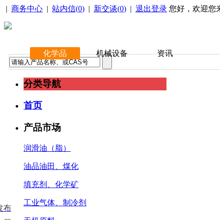
|
商务中心
|
站内信(
0
)
|
新交谈(
0
)
|
退出登录
您好，欢迎您
化学品
机械设备
资讯
分类导航
首页
产品市场
润滑油（脂）
油品油田、煤化
填充剂、化学矿
工业气体、制冷剂
发布