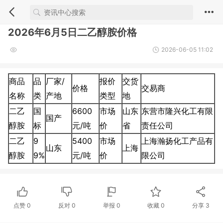
2026年6月5日二乙醇胺价格
2026-06-05 11:02
商品
品
厂家/
报价
交货
价格
交易商
名称
类
产地
类型
地
二乙
国
6600
市场
山东
东营市隆兴化工有限
国产
醇胺
标
元/吨
价
省
责任公司
二乙
9
5400
市场
上海瀚扬化工产品有
山东
上海
醇胺
9%
元/吨
价
限公司
点赞
0
反对
0
举报 0
收藏 0
分享
3