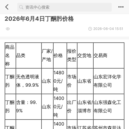
2026年6月4日丁酮肟价格
2026-06-04 15:51
商品
厂家/
报价
名
品类
价格
交货地
交易商
产地
类型
称
1480
丁酮
无色透明液
市场
山东宏洋化学
山东
0元/
山东省
肟
体，99.9%
价
有限公司
吨
1400
丁酮
含量：99.
出厂
山东省/
山东强森化工
山东
0元/
肟
9%
价
淄博市
有限公司
吨
1400
丁酮
市场
江苏省/
苏州市森菲达