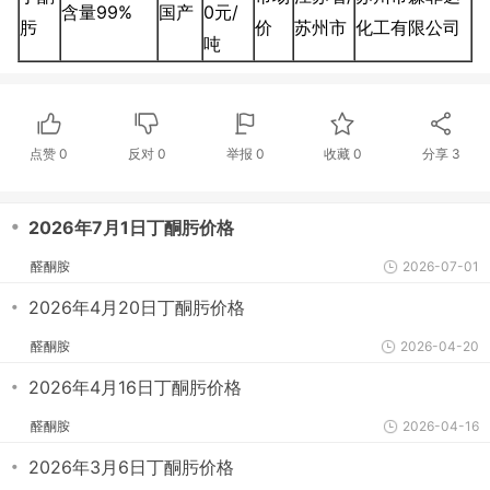
含量99%
国产
0元/
肟
价
苏州市
化工有限公司
吨
点赞
0
反对
0
举报 0
收藏 0
分享
3
・
2026年7月1日丁酮肟价格
醛酮胺
2026-07-01
・
2026年4月20日丁酮肟价格
醛酮胺
2026-04-20
・
2026年4月16日丁酮肟价格
醛酮胺
2026-04-16
・
2026年3月6日丁酮肟价格