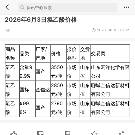
2026年6月3日氯乙酸价格
2026-06-03 16:02
商品
厂家/
报价
交货
品类
价格
交易商
名称
产地
类型
地
氯乙
含量9
3550
市场
山东
山东宏洋化学有限
国产
酸
9.9%
元/吨
价
省
公司
氯乙
2850
市场
山东
聊城金信达新材料
国标
金信达
酸
元/吨
价
省
有限公司
氯乙
≥99.
2790
市场
山东
聊城金信达新材料
国产
酸
8%
元/吨
价
省
有限公司