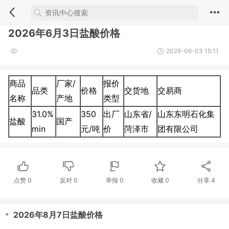
2026年6月3日盐酸价格
2026-06-03 15:11
商品
厂家/
报价
品类
价格
交货地
交易商
名称
产地
类型
31.0%
350
出厂
山东省/
山东东明石化集
盐酸
国产
min
元/吨
价
菏泽市
团有限公司
点赞
0
反对
0
举报 0
收藏 0
分享
4
・
2026年8月7日盐酸价格