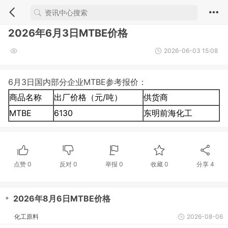
2026年6月3日MTBE价格
2026-06-03 15:08
6月3日国内部分企业MTBE参考报价：
商品名称
出厂价格（元/吨）
供货商
MTBE
6130
东明前海化工
点赞
0
反对
0
举报 0
收藏 0
分享
4
・
2026年8月6日MTBE价格
化工原料
2026-08-06