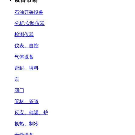
石油开采设备
分析.实验仪器
检测仪器
仪表、自控
气体设备
密封、填料
泵
阀门
管材、管道
反应、储罐、炉
换热、制冷
干燥设备