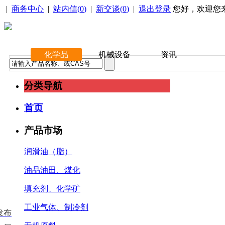
|
商务中心
|
站内信(
0
)
|
新交谈(
0
)
|
退出登录
您好，欢迎您
化学品
机械设备
资讯
分类导航
首页
产品市场
润滑油（脂）
油品油田、煤化
填充剂、化学矿
工业气体、制冷剂
发布