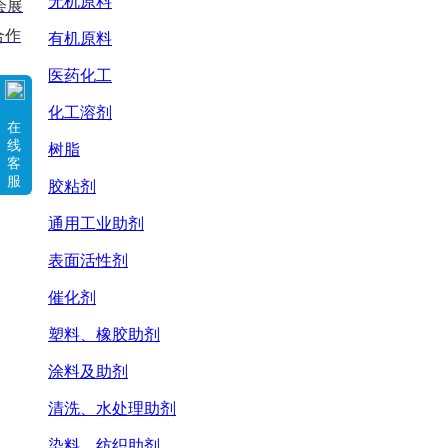
无机原料
会展
合作
有机原料
医药化工
化工溶剂
在
线
树脂
客
服
胶粘剂
通用工业助剂
表面活性剂
催化剂
塑料、橡胶助剂
涂料及助剂
清洗、水处理助剂
染料、纺织助剂