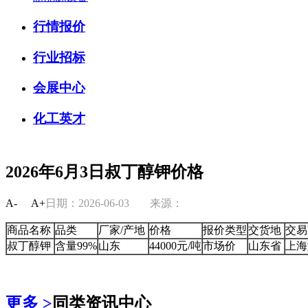
行情报价
行业招标
会展中心
化工英才
2026年6月3日叔丁醇钾价格
A-
A+
日期：2026-06-03
来源：
商品名称
品类
厂家/产地
价格
报价类型
交货地
交易
叔丁醇钾
含量99%
山东
44000元/吨
市场价
山东省
上海
更多 >
同类资讯中心