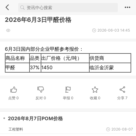
2026年6月3日甲醛价格
2026-06-03 14:45
6月3日国内部分企业甲醛参考报价：
商品名称
品类
出厂价格（元/吨）
供货商
甲醛
37%
1450
临沂金沂蒙
点赞
0
反对
0
举报 0
收藏 0
分享
7
・
2026年8月7日POM价格
工程塑料
2026-08-07