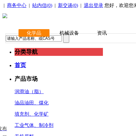
|
商务中心
|
站内信(
0
)
|
新交谈(
0
)
|
退出登录
您好，欢迎您
化学品
机械设备
资讯
分类导航
首页
产品市场
润滑油（脂）
油品油田、煤化
填充剂、化学矿
工业气体、制冷剂
发布