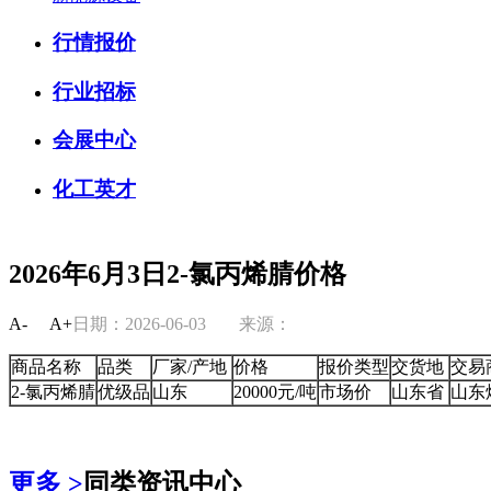
行情报价
行业招标
会展中心
化工英才
2026年6月3日2-氯丙烯腈价格
A-
A+
日期：2026-06-03
来源：
商品名称
品类
厂家/产地
价格
报价类型
交货地
交易
2-氯丙烯腈
优级品
山东
20000元/吨
市场价
山东省
山东
更多 >
同类资讯中心