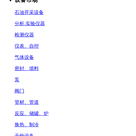
石油开采设备
分析.实验仪器
检测仪器
仪表、自控
气体设备
密封、填料
泵
阀门
管材、管道
反应、储罐、炉
换热、制冷
干燥设备