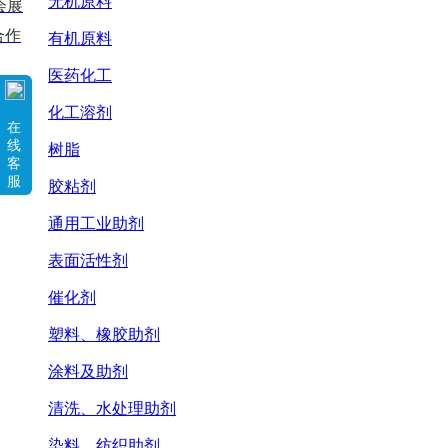
无机原料
会展
合作
有机原料
医药化工
化工溶剂
在
线
树脂
客
服
胶粘剂
通用工业助剂
表面活性剂
催化剂
塑料、橡胶助剂
涂料及助剂
清洗、水处理助剂
染料、纺织助剂