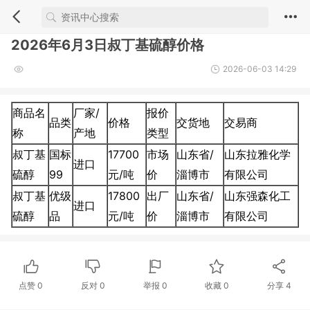
2026年6月3日叔丁基硫醇价格
2026-06-03 14:29
商品名
厂家/
报价
品类
价格
交货地
交易商
称
产地
类型
叔丁基
国标
17700
市场
山东省/
山东拉雅化学
进口
硫醇
99
元/吨
价
淄博市
有限公司
叔丁基
优级
17800
出厂
山东省/
山东强森化工
进口
硫醇
品
元/吨
价
淄博市
有限公司
点赞
0
反对
0
举报 0
收藏 0
分享
4