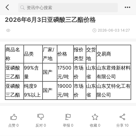
2026年6月3日亚磷酸三乙酯价格
2026-06-03 14:27
商品名
厂家/
报价
交货
品类
价格
交易商
称
产地
类型
地
亚磷酸
99%含
17500
市场
山东
山东君烽新材料
国产
三乙酯
量
元/吨
价
省
有限公司
亚磷酸
纯度9
19000
市场
山东
山东艾特化工有
国产
三乙酯
9%以上
元/吨
价
省
限公司
点赞
0
反对
0
举报 0
收藏 0
分享
10