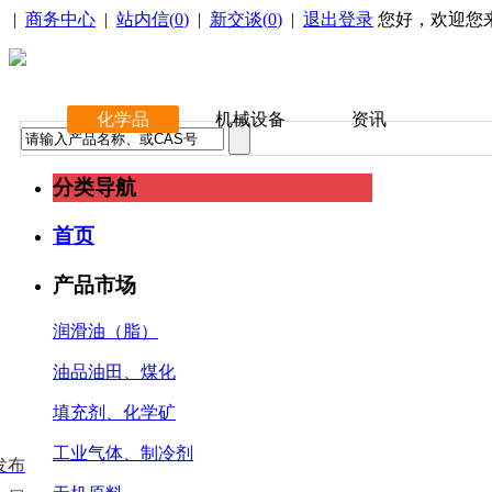
|
商务中心
|
站内信(
0
)
|
新交谈(
0
)
|
退出登录
您好，欢迎您
化学品
机械设备
资讯
分类导航
首页
产品市场
润滑油（脂）
油品油田、煤化
填充剂、化学矿
工业气体、制冷剂
发布