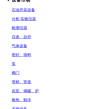
石油开采设备
分析.实验仪器
检测仪器
仪表、自控
气体设备
密封、填料
泵
阀门
管材、管道
反应、储罐、炉
换热、制冷
干燥设备