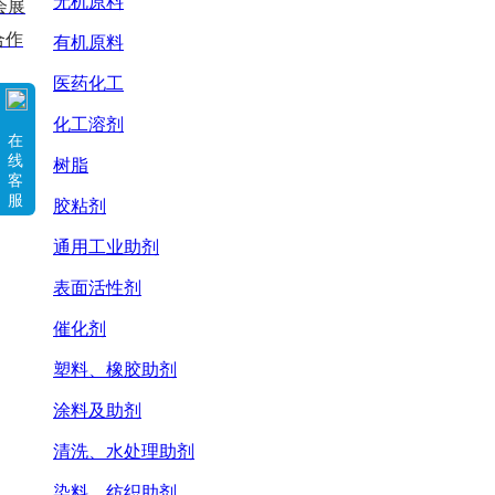
无机原料
会展
合作
有机原料
医药化工
化工溶剂
在
线
树脂
客
服
胶粘剂
通用工业助剂
表面活性剂
催化剂
塑料、橡胶助剂
涂料及助剂
清洗、水处理助剂
染料、纺织助剂