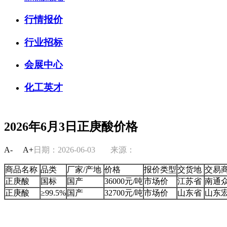
行情报价
行业招标
会展中心
化工英才
2026年6月3日正庚酸价格
A-
A+
日期：2026-06-03
来源：
商品名称
品类
厂家/产地
价格
报价类型
交货地
交易
正庚酸
国标
国产
36000元/吨
市场价
江苏省
南通
正庚酸
≥99.5%
国产
32700元/吨
市场价
山东省
山东