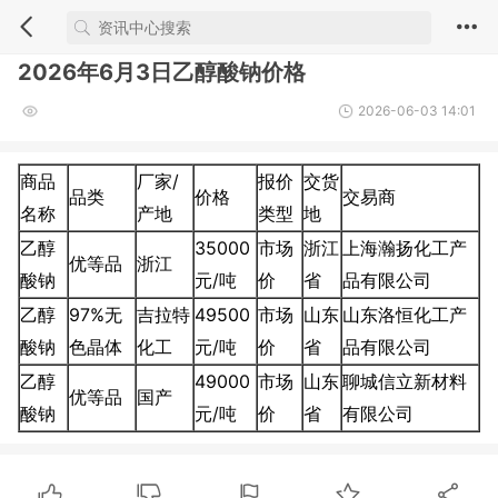
2026年6月3日乙醇酸钠价格
2026-06-03 14:01
商品
厂家/
报价
交货
品类
价格
交易商
名称
产地
类型
地
乙醇
35000
市场
浙江
上海瀚扬化工产
优等品
浙江
酸钠
元/吨
价
省
品有限公司
乙醇
97%无
吉拉特
49500
市场
山东
山东洛恒化工产
酸钠
色晶体
化工
元/吨
价
省
品有限公司
乙醇
49000
市场
山东
聊城信立新材料
优等品
国产
酸钠
元/吨
价
省
有限公司