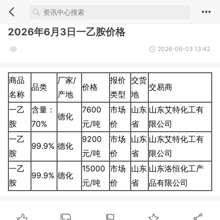
2026年6月3日一乙胺价格
2026-06-03 13:42
商品
厂家/
报价
交货
品类
价格
交易商
名称
产地
类型
地
一乙
含量：
7600
市场
山东
山东艾特化工有
德化
胺
70%
元/吨
价
省
限公司
一乙
9200
市场
山东
山东艾特化工有
99.9%
德化
胺
元/吨
价
省
限公司
一乙
15000
市场
山东
山东洛恒化工产
99.9%
德化
胺
元/吨
价
省
品有限公司