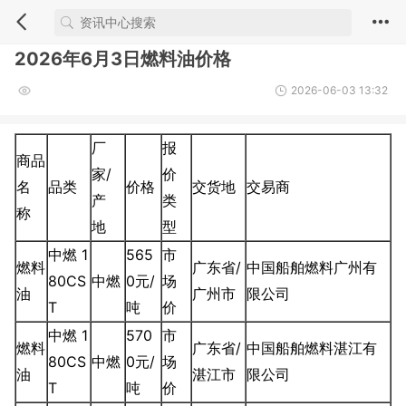
2026年6月3日燃料油价格
2026-06-03 13:32
厂
报
商品
家/
价
名
品类
价格
交货地
交易商
产
类
称
地
型
中燃 1
565
市
燃料
广东省/
中国船舶燃料广州有
80CS
中燃
0元/
场
油
广州市
限公司
T
吨
价
中燃 1
570
市
燃料
广东省/
中国船舶燃料湛江有
80CS
中燃
0元/
场
油
湛江市
限公司
T
吨
价