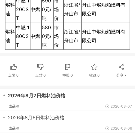
中燃 1
590
市
燃料
浙江省/
舟山中燃船舶燃料有
20CS
中燃
0元/
场
油
舟山市
限公司
T
吨
价
中燃 1
580
市
燃料
浙江省/
舟山中燃船舶燃料有
80CS
中燃
0元/
场
油
舟山市
限公司
T
吨
价
点赞
0
反对
0
举报 0
收藏 0
分享
7
・
2026年8月7日燃料油价格
成品油
2026-08-07
・
2026年8月6日燃料油价格
成品油
2026-08-06