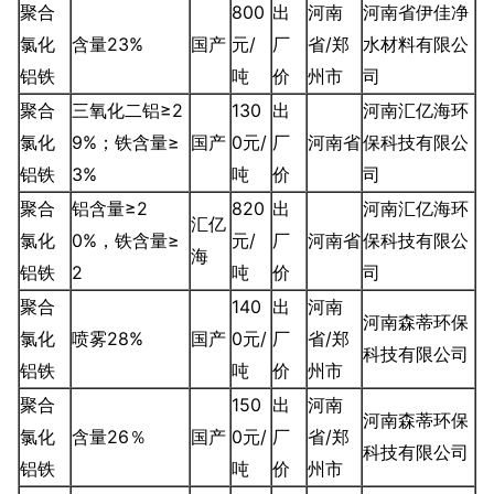
聚合
800
出
河南
河南省伊佳净
氯化
含量23%
国产
元/
厂
省/郑
水材料有限公
铝铁
吨
价
州市
司
聚合
三氧化二铝≥2
130
出
河南汇亿海环
氯化
9%；铁含量≥
国产
0元/
厂
河南省
保科技有限公
铝铁
3%
吨
价
司
聚合
铝含量≥2
820
出
河南汇亿海环
汇亿
氯化
0%，铁含量≥
元/
厂
河南省
保科技有限公
海
铝铁
2
吨
价
司
聚合
140
出
河南
河南森蒂环保
氯化
喷雾28%
国产
0元/
厂
省/郑
科技有限公司
铝铁
吨
价
州市
聚合
150
出
河南
河南森蒂环保
氯化
含量26％
国产
0元/
厂
省/郑
科技有限公司
铝铁
吨
价
州市