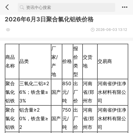
2026年6月3日聚合氯化铝铁价格
2026-06-03 13:12
厂
报
商品
家/
价
交货
品类
价格
交易商
名称
产
类
地
地
型
聚合
三氧化二铝≥2
850
出
河南
河南省伊佳净
氯化
6%；铁含量≥
国产
元/
厂
省/郑
水材料有限公
铝铁
3%
吨
价
州市
司
聚合
铝含量≥2
750
出
河南
河南省伊佳净
氯化
0%，铁含量≥
国产
元/
厂
省/郑
水材料有限公
铝铁
2
吨
价
州市
司