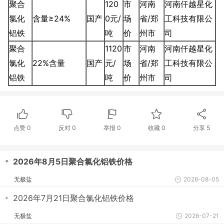
聚合
120
市
河南
河南仟越星化
氯化
含量≥24%
国产
0元/
场
省/郑
工科技有限公
铝铁
吨
价
州市
司
聚合
1120
市
河南
河南仟越星化
氯化
22%含量
国产
元/
场
省/郑
工科技有限公
铝铁
吨
价
州市
司
点赞
0
反对
0
举报 0
收藏 0
分享
5
・
2026年8月5日聚合氯化铝铁价格
无极盐
2026-08-05
・
2026年7月21日聚合氯化铝铁价格
无极盐
2026-07-21