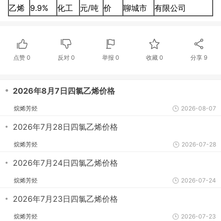
乙烯
9.9%
化工
元/吨
价
聊城市
有限公司
点赞
0
反对
0
举报 0
收藏 0
分享
9
・
2026年8月7日四氯乙烯价格
烷烯芳烃
2026-08-07
・
2026年7月28日四氯乙烯价格
烷烯芳烃
2026-07-28
・
2026年7月24日四氯乙烯价格
烷烯芳烃
2026-07-24
・
2026年7月23日四氯乙烯价格
烷烯芳烃
2026-07-23