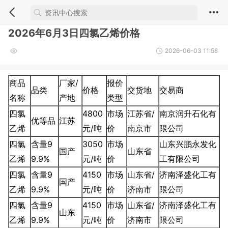
2026年6月3日四氯乙烯价格
2026-06-03 11:58
商品
厂家/
报价
品类
价格
交货地
交易商
名称
产地
类型
四氯
4800
市场
江苏省/
南京润升石化有
优等品
江苏
乙烯
元/吨
价
南京市
限公司
四氯
含量9
3050
市场
山东兴鹏永发化
国产
山东省
乙烯
9.9%
元/吨
价
工有限公司
四氯
含量9
4150
市场
山东省/
济南泽盛化工有
国产
乙烯
9.9%
元/吨
价
济南市
限公司
四氯
含量9
4150
市场
山东省/
济南泽盛化工有
山东
乙烯
9.9%
元/吨
价
济南市
限公司