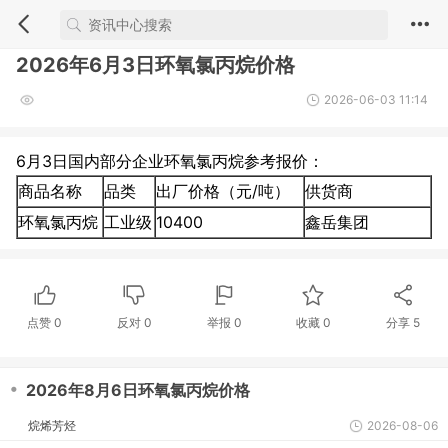
2026年6月3日环氧氯丙烷价格
2026-06-03 11:14
6月3日国内部分企业环氧氯丙烷参考报价：
商品名称
品类
出厂价格（元/吨）
供货商
环氧氯丙烷
工业级
10400
鑫岳集团
点赞
0
反对
0
举报 0
收藏 0
分享
5
・
2026年8月6日环氧氯丙烷价格
烷烯芳烃
2026-08-06