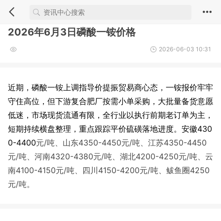
2026年6月3日磷酸一铵价格
2026-06-03 10:31
近期，磷酸一铵上调指导价提振贸易商心态，一铵报价牢牢
守住高位，但下游复合肥厂按需小单采购，大批量备货意愿
低迷，市场现货流通有限，全行业以执行前期老订单为主，
短期持续横盘整理，重点跟踪平价硫磺落地进度。
安徽430
0-4400
元/吨
、山东4350-4450
元/吨
、江苏4350-4450
元/吨
、河南4320-4380
元/吨
、湖北4200-4250
元/吨
、云
南4100-4150
元/吨
、四川4150-4200
元/吨
、鲅鱼圈4250
元/吨。