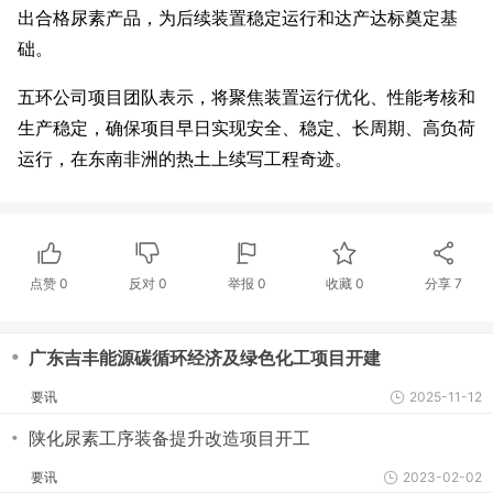
出合格尿素产品，为后续装置稳定运行和达产达标奠定基
础。
五环公司项目团队表示，将聚焦装置运行优化、性能考核和
生产稳定，确保项目早日实现安全、稳定、长周期、高负荷
运行，在东南非洲的热土上续写工程奇迹。
点赞
0
反对
0
举报 0
收藏 0
分享
7
・
广东吉丰能源碳循环经济及绿色化工项目开建
要讯
2025-11-12
・
陕化尿素工序装备提升改造项目开工
要讯
2023-02-02