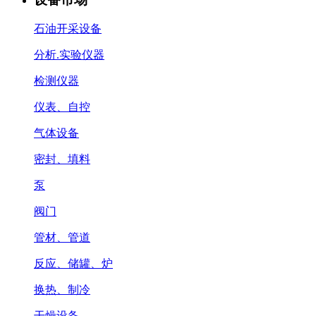
石油开采设备
分析.实验仪器
检测仪器
仪表、自控
气体设备
密封、填料
泵
阀门
管材、管道
反应、储罐、炉
换热、制冷
干燥设备