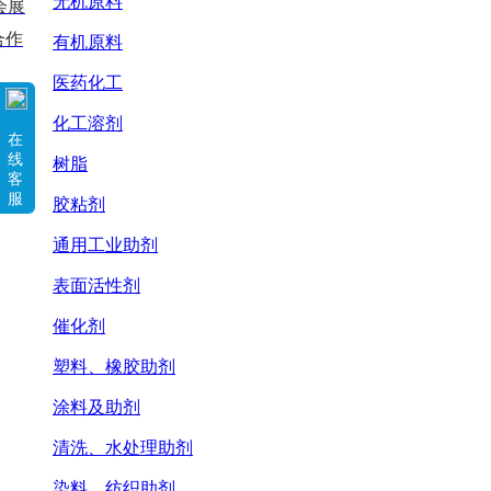
无机原料
会展
合作
有机原料
医药化工
化工溶剂
在
线
树脂
客
服
胶粘剂
通用工业助剂
表面活性剂
催化剂
塑料、橡胶助剂
涂料及助剂
清洗、水处理助剂
染料、纺织助剂