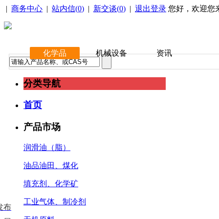
|
商务中心
|
站内信(
0
)
|
新交谈(
0
)
|
退出登录
您好，欢迎您
化学品
机械设备
资讯
分类导航
首页
产品市场
润滑油（脂）
油品油田、煤化
填充剂、化学矿
工业气体、制冷剂
发布