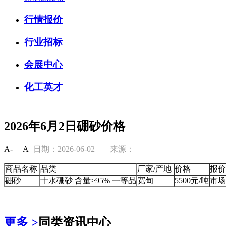
行情报价
行业招标
会展中心
化工英才
2026年6月2日硼砂价格
A-
A+
日期：2026-06-02
来源：
商品名称
品类
厂家/产地
价格
报价
硼砂
十水硼砂 含量≥95% 一等品
宽甸
5500元/吨
市场
更多 >
同类资讯中心