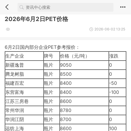
2026年6月2日PET价格
2026-06-02 13:25
6月2日国内部分企业PET参考报价：
生产企业
牌号
价格（元/吨）
涨跌
新疆逸普
瓶片
9050
0
腾龙树脂
瓶片
8500
0
福建百宏
瓶片
8400
-50
东营富海
瓶片
8400
-100
江苏三房巷
瓶片
8600
0
常州华润
瓶片
8780
0
华润江阴
瓶片
8700
0
远纺上海
瓶片
8600
100