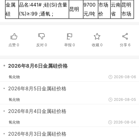
金属
品名:441# ;硅(Si)含量
9700
市场
云南
昆明
昆明
硅
(%)≥:99 ;通氧 ;
元/吨
价
省
市场
点赞
0
反对
0
举报 0
收藏 0
分享
6
・
2026年8月6日金属硅价格
氧化物
2026-08-06
・
2026年8月5日金属硅价格
氧化物
2026-08-05
・
2026年8月4日金属硅价格
氧化物
2026-08-04
・
2026年8月3日金属硅价格