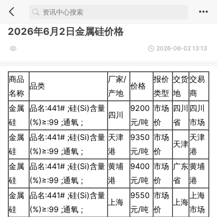
2026年6月2日金属硅价格
2026-06-02 13:13
商品
厂家/
报价
交货
交易
品类
价格
名称
产地
类型
地
商
金属
品名:441# ;硅(Si)含量
9200
市场
四川
四川
四川
硅
(%)≥:99 ;通氧 ;
元/吨
价
省
市场
金属
品名:441# ;硅(Si)含量
天津
9350
市场
天津
天津
硅
(%)≥:99 ;通氧 ;
港
元/吨
价
港
金属
品名:441# ;硅(Si)含量
黄埔
9400
市场
广东
黄埔
硅
(%)≥:99 ;通氧 ;
港
元/吨
价
省
港
金属
品名:441# ;硅(Si)含量
9550
市场
上海
上海
上海
硅
(%)≥:99 ;通氧 ;
元/吨
价
市场