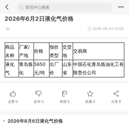
2026年6月2日液化气价格
2026-06-02 13:06
商品
厂家/
报价
交货
价格
交易商
名称
产地
类型
地
液化
青岛炼
5850
出厂
山东
中国石化青岛炼油化工有
气
化
元/吨
价
省
限责任公司
点赞
0
反对
0
举报 0
收藏 0
分享
6
・
2026年8月6日液化气价格