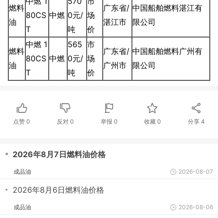
中燃 1
570
市
燃料
广东省/
中国船舶燃料湛江有
80CS
中燃
0元/
场
油
湛江市
限公司
T
吨
价
中燃 1
565
市
燃料
广东省/
中国船舶燃料广州有
80CS
中燃
0元/
场
油
广州市
限公司
T
吨
价
点赞
0
反对
0
举报 0
收藏 0
分享
4
・
2026年8月7日燃料油价格
成品油
2026-08-07
・
2026年8月6日燃料油价格
成品油
2026-08-06