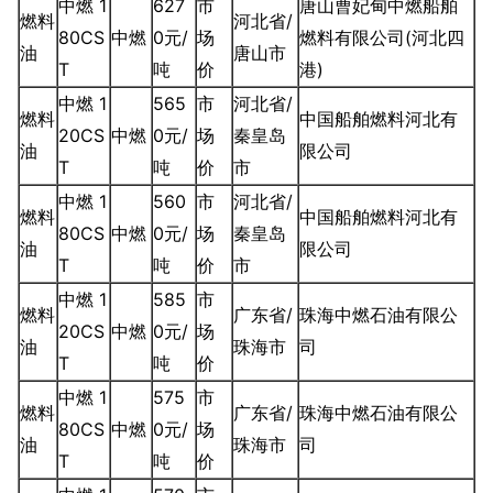
中燃 1
627
市
唐山曹妃甸中燃船舶
燃料
河北省/
80CS
中燃
0元/
场
燃料有限公司(河北四
油
唐山市
T
吨
价
港)
中燃 1
565
市
河北省/
燃料
中国船舶燃料河北有
20CS
中燃
0元/
场
秦皇岛
油
限公司
T
吨
价
市
中燃 1
560
市
河北省/
燃料
中国船舶燃料河北有
80CS
中燃
0元/
场
秦皇岛
油
限公司
T
吨
价
市
中燃 1
585
市
燃料
广东省/
珠海中燃石油有限公
20CS
中燃
0元/
场
油
珠海市
司
T
吨
价
中燃 1
575
市
燃料
广东省/
珠海中燃石油有限公
80CS
中燃
0元/
场
油
珠海市
司
T
吨
价