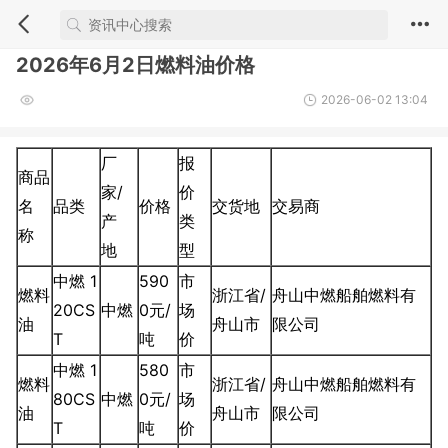
2026年6月2日燃料油价格
2026-06-02 13:04
厂
报
商品
家/
价
名
品类
价格
交货地
交易商
产
类
称
地
型
中燃 1
590
市
燃料
浙江省/
舟山中燃船舶燃料有
20CS
中燃
0元/
场
油
舟山市
限公司
T
吨
价
中燃 1
580
市
燃料
浙江省/
舟山中燃船舶燃料有
80CS
中燃
0元/
场
油
舟山市
限公司
T
吨
价