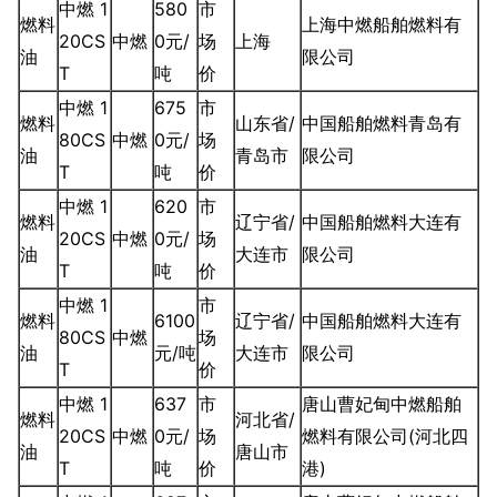
中燃 1
580
市
燃料
上海中燃船舶燃料有
20CS
中燃
0元/
场
上海
油
限公司
T
吨
价
中燃 1
675
市
燃料
山东省/
中国船舶燃料青岛有
80CS
中燃
0元/
场
油
青岛市
限公司
T
吨
价
中燃 1
620
市
燃料
辽宁省/
中国船舶燃料大连有
20CS
中燃
0元/
场
油
大连市
限公司
T
吨
价
中燃 1
市
燃料
6100
辽宁省/
中国船舶燃料大连有
80CS
中燃
场
油
元/吨
大连市
限公司
T
价
中燃 1
637
市
唐山曹妃甸中燃船舶
燃料
河北省/
20CS
中燃
0元/
场
燃料有限公司(河北四
油
唐山市
T
吨
价
港)