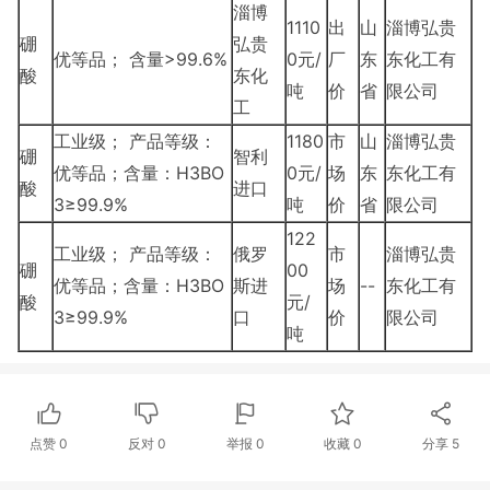
淄博
1110
出
山
淄博弘贵
硼
弘贵
优等品； 含量>99.6%
0元/
厂
东
东化工有
酸
东化
吨
价
省
限公司
工
工业级； 产品等级：
1180
市
山
淄博弘贵
硼
智利
优等品；含量：H3BO
0元/
场
东
东化工有
酸
进口
3≥99.9%
吨
价
省
限公司
122
工业级； 产品等级：
俄罗
市
淄博弘贵
硼
00
优等品；含量：H3BO
斯进
场
--
东化工有
酸
元/
3≥99.9%
口
价
限公司
吨
点赞
0
反对
0
举报 0
收藏 0
分享
5