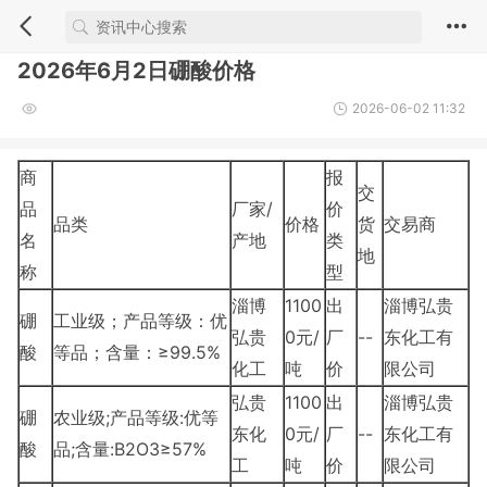
2026年6月2日硼酸价格
2026-06-02 11:32
商
报
交
品
厂家/
价
品类
价格
货
交易商
名
产地
类
地
称
型
淄博
1100
出
淄博弘贵
硼
工业级；产品等级：优
弘贵
0元/
厂
--
东化工有
酸
等品；含量：≥99.5%
化工
吨
价
限公司
弘贵
1100
出
淄博弘贵
硼
农业级;产品等级:优等
东化
0元/
厂
--
东化工有
酸
品;含量:B2O3≥57%
工
吨
价
限公司