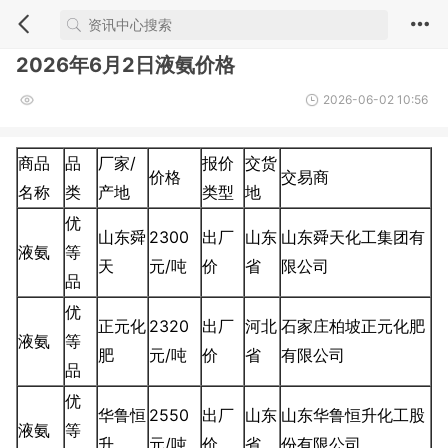
2026年6月2日液氨价格
2026-06-02 10:56
商品
品
厂家/
报价
交货
价格
交易商
名称
类
产地
类型
地
优
山东舜
2300
出厂
山东
山东舜天化工集团有
液氨
等
天
元/吨
价
省
限公司
品
优
正元化
2320
出厂
河北
石家庄柏坡正元化肥
液氨
等
肥
元/吨
价
省
有限公司
品
优
华鲁恒
2550
出厂
山东
山东华鲁恒升化工股
液氨
等
升
元/吨
价
省
份有限公司