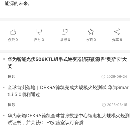
能源的未来。
点赞
0
反对
0
举报 0
收藏 0
分享
6
・
华为智能光伏506KTL组串式逆变器斩获能源界"奥斯卡"大
奖
国际
2026-06-24
・
全球首测落地｜DEKRA德凯完成大规模火烧测试 华为Smar
tLi 5.0顺利通过
国际
2026-06-15
・
华为获颁DEKRA德凯全球首张数据中心锂电柜大规模火烧测
试证书，并荣获CTF1实验室认可资质