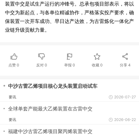
装置中交是试生产运行的冲锋号。总承包项目部表示，将以
中交为新起点，与各单位精诚协作，严格落实投产要求，确
保装置一次开车成功、早日达产达效，为古雷炼化一体化产
业链升级贡献力量。
点赞
0
反对
0
举报 0
收藏 0
分享
4
・
中沙古雷乙烯项目核心龙头装置启动试车
要讯
2026-07-27
・
全球单套产能最大乙烯装置在古雷中交
要讯
2026-06-22
・
福建中沙古雷乙烯项目聚丙烯装置中交